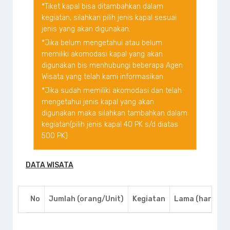
*Tiket kapal bisa ditambahkan dalam
kegiatan, silahkan pilih jenis kapal sesuai
jenis yang akan digunakan.
*Jika belum mengetahui atau belum
memiliki akomodasi kapal yang akan
digunakan bis menhubungi beberapa Agen
Wisata yang telah kami informasikan
*Jika sudah memiliki akomodasi dan telah
mengetahui jenis kapal yang akan
digunakan maka silahkan tambahkan dalam
kegiatan(pilih jenis kapal 40 PK s/d diatas
500 PK)
DATA WISATA
No
Jumlah (orang/Unit)
Kegiatan
Lama (hari)