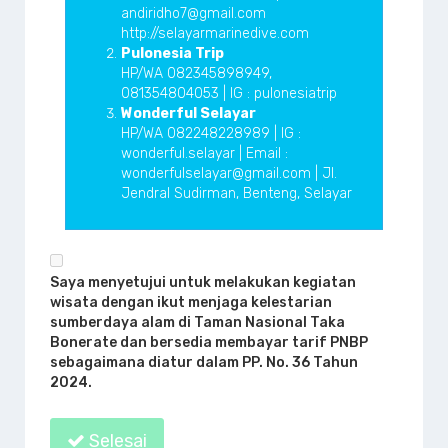
andiridho7@gmail.com
http://selayarmarinedive.com
Pulonesia Trip
HP/WA 082345898949,
081354804053 | IG : pulonesiatrip
Wonderful Selayar
HP/WA 082248228989 | IG :
wonderful.selayar | Email :
wonderfulselayar@gmail.com | Jl.
Jendral Sudirman, Benteng, Selayar
Saya menyetujui untuk melakukan kegiatan
wisata dengan ikut menjaga kelestarian
sumberdaya alam di Taman Nasional Taka
Bonerate dan bersedia membayar tarif PNBP
sebagaimana diatur dalam PP. No. 36 Tahun
2024.
Selesai